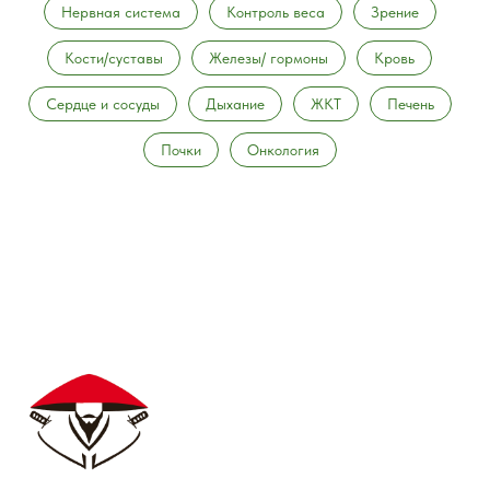
Нервная система
Контроль веса
Зрение
Кости/суставы
Железы/ гормоны
Кровь
Сердце и сосуды
Дыхание
ЖКТ
Печень
Почки
Онкология
ОСНОВНАЯ
ПОЛЕЗНАЯ
ИНФОРМАЦИЯ
ИНФОРМАЦИЯ
Оплата и доставка
Часто задаваемые вопросы
Контакты
Политика
Сертификаты
конфиденциальности
Пользовательское
соглашение
ПО СОСТАВУ
Ежовик
Метайке