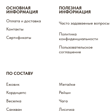
Кордицепс
Рейши
Веселка
Чага
Санхван
Лисичка
Пыльца сосны
Шиитаке
Трутовик
Траметес
Лиственничный
Дождевик
МХМ
ПОДПИСКА НА АКЦИИ,
СКИДКИ, РАСПРОДАЖИ
ПОДПИСАТЬСЯ
МЫ ВСЕГДА НА СВЯЗИ!
ИП Евплова Лилия Альбертовна Юр.адрес,
г.Ульяновск, ул. Волжская 43
ИНН 732896157924 ΟΓΡΗ 321732500046393