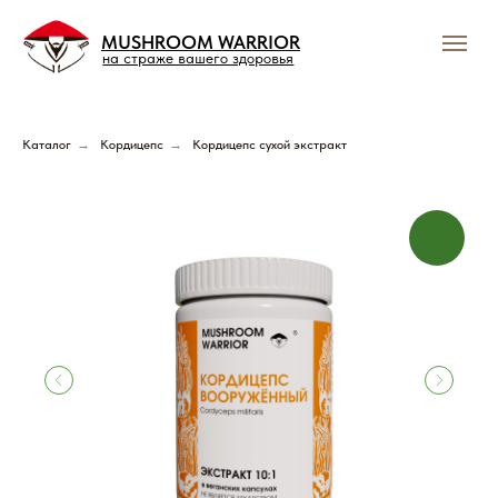
MUSHROOM WARRIOR
на страже вашего здоровья
Каталог
→
Кордицепс
→
Кордицепс сухой экстракт
Подпишись и получай
выгодные предложения
Грибного Воина !
В нашем тг-канале вы найдете всю актуальную
информацию о скидках, акциях и распродажах.
Подписывайтесь и будьте в курсе событий!
Подписаться