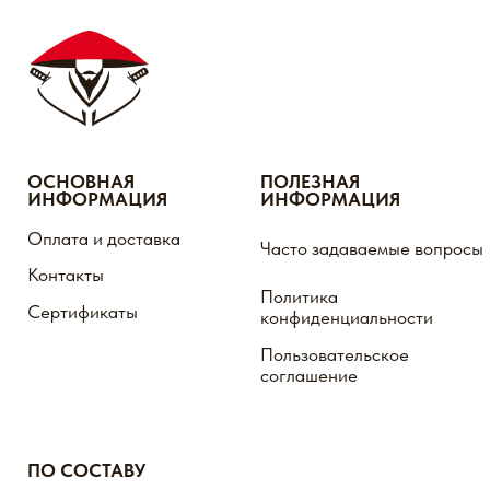
ПОДПИСКА НА АКЦИИ,
СКИДКИ, РАСПРОДАЖИ
ПОДПИСАТЬСЯ
МЫ ВСЕГДА НА СВЯЗИ!
ИП Евплова Лилия Альбертовна Юр.адрес,
г.Ульяновск, ул. Волжская 43
ИНН 732896157924 ΟΓΡΗ 321732500046393
Внимание! Пищевые добавки не являются лекарством
Мы не продаем лицам младше 18 лет