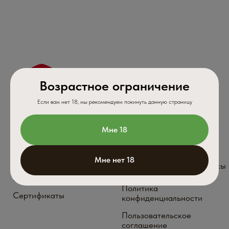
Трутовик
Траметес
Лиственничный
Дождевик
МХМ
ПОДПИСКА НА АКЦИИ,
СКИДКИ, РАСПРОДАЖИ
ПОДПИСАТЬСЯ
Возрастное ограничение
МЫ ВСЕГДА НА СВЯЗИ!
Если вам нет 18, мы рекомендуем покинуть данную страницу
Мне 18
ИП Евплова Лилия Альбертовна Юр.адрес,
г.Ульяновск, ул. Волжская 43
Мне нет 18
ИНН 732896157924 ΟΓΡΗ 321732500046393
Внимание! Пищевые добавки не являются лекарством
Мы не продаем лицам младше 18 лет