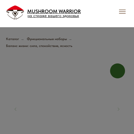
MUSHROOM WARRIOR
на страже вашего здоровья
Каталог
→
Функциональные наборы
→
Баланс жизни: сила, спокойствие, ясность
Подпишись и получай
выгодные предложения
Грибного Воина !
В нашем тг-канале вы найдете всю актуальную
информацию о скидках, акциях и распродажах.
Подписывайтесь и будьте в курсе событий!
Подписаться