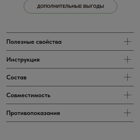
ДОПОЛНИТЕЛЬНЫЕ ВЫГОДЫ
Полезные свойства
Инструкция
ОСНОВНАЯ
ПОЛЕЗНАЯ
Состав
ИНФОРМАЦИЯ
ИНФОРМАЦИЯ
Оплата и доставка
Часто задаваемые вопросы
Контакты
Совместимость
Политика
Сертификаты
конфиденциальности
Пользовательское
Противопоказания
соглашение
ПО СОСТАВУ