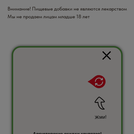
Жми!
Августовские скидки крутятся!