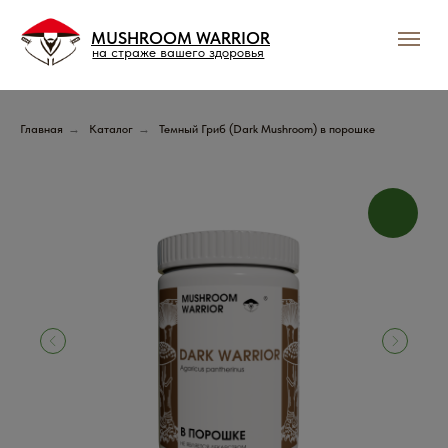
MUSHROOM WARRIOR
на страже вашего здоровья
Главная
→
Каталог
→
Темный Гриб (Dark Mushroom) в порошке
Подпишись и получай
выгодные предложения
Грибного Воина !
В нашем тг-канале вы найдете всю актуальную
информацию о скидках, акциях и распродажах.
Подписывайтесь и будьте в курсе событий!
Подписаться