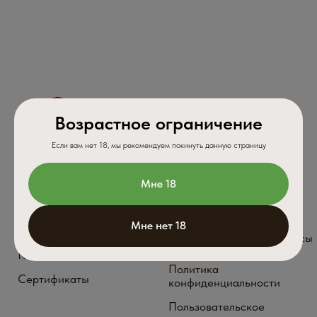
Пыльца сосны
Шиитаке
Трутовик
Траметес
Лиственничный
Дождевик
МХМ
ПОДПИСКА НА АКЦИИ,
СКИДКИ, РАСПРОДАЖИ
ПОДПИСАТЬСЯ
Возрастное ограничение
МЫ ВСЕГДА НА СВЯЗИ!
Если вам нет 18, мы рекомендуем покинуть данную страницу
Мне 18
ИП Евплова Лилия Альбертовна Юр.адрес,
г.Ульяновск, ул. Волжская 43
Мне нет 18
ИНН 732896157924 ΟΓΡΗ 321732500046393
Внимание! Пищевые добавки не являются лекарством
Мы не продаем лицам младше 18 лет