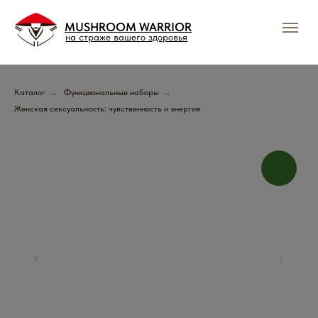
MUSHROOM WARRIOR
на страже вашего здоровья
Каталог
→
Функциональные наборы
→
Женская сексуальность: чувственность и энергия
Подпишись и получай
выгодные предложения
Грибного Воина !
В нашем тг-канале вы найдете всю актуальную
информацию о скидках, акциях и распродажах.
Подписывайтесь и будьте в курсе событий!
Подписаться