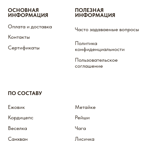
МЫ ВСЕГДА НА СВЯЗИ!
ИП Евплова Лилия Альбертовна Юр.адрес,
г.Ульяновск, ул. Волжская 43
ИНН 732896157924 ΟΓΡΗ 321732500046393
Внимание! Пищевые добавки не являются лекарством
Мы не продаем лицам младше 18 лет