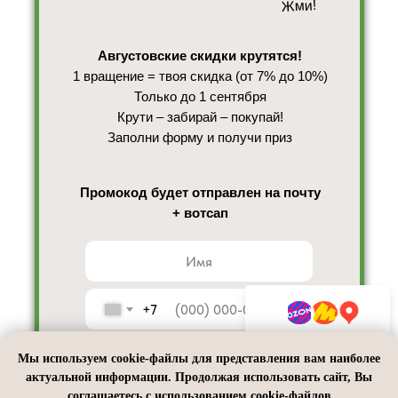
Жми!
Августовские скидки крутятся!
1 вращение = твоя скидка (от 7% до 10%)
Только до 1 сентября
Крути – забирай – покупай!
Заполни форму и получи приз
Промокод будет отправлен на почту
+ вотсап
+7
4.8
из 5
Мы используем cookie-файлы для представления вам наиболее
актуальной информации. Продолжая использовать сайт, Вы
На основе 365 оценок
соглашаетесь с использованием cookie-файлов