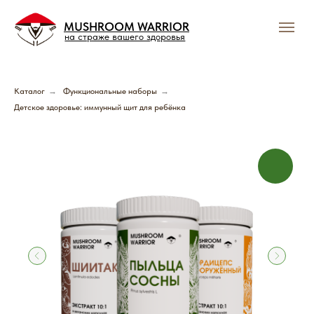
MUSHROOM WARRIOR
на страже вашего здоровья
Каталог
→
Функциональные наборы
→
Детское здоровье: иммунный щит для ребёнка
Подпишись и получай
выгодные предложения
Грибного Воина !
В нашем тг-канале вы найдете всю актуальную
информацию о скидках, акциях и распродажах.
Подписывайтесь и будьте в курсе событий!
Подписаться